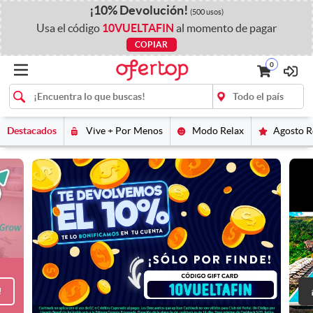
¡
10%
Devolución
!
(500 usos)
Usa el código
10VUELTAFIN
al momento de pagar
COPIAR
0
Destacados
Vive + Por Menos
Modo Relax
Agosto 
!